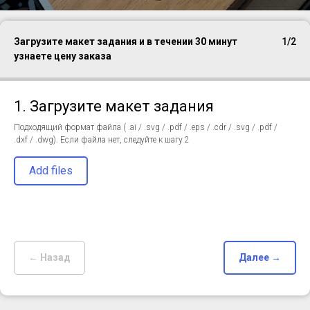
Загрузите макет задания и в течении 30 минут
1/2
узнаете цену заказа
1. Загрузите макет задания
Подходящий формат файла ( .ai / .svg / .pdf / .eps / .cdr / .svg / .pdf /
.dxf / .dwg). Если файла нет, следуйте к шагу 2
Add files
← Назад
Далее →