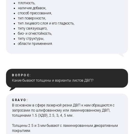
плотность,
наличие добавок,
способ прессования,
тип поверхности,
тип лицевого слоя и его гладкость,
типу связующего,
био- и огнестойкость,
типу структуры,
области применения.
ВОПРОС:
Какие бывают толщины и варианты листов ДВП?
GRAVO:
В основном в сфере лазерной резки ДВП к нам обращаются с
запросами по шлифованному или ламинированному ДВП,
толщинами 1.5 (ХДФ), 2.5, 3, 4, 5 мм..
Толщины 2.5 и 3 мм бывают с ламинированным декоративным
покрытием.